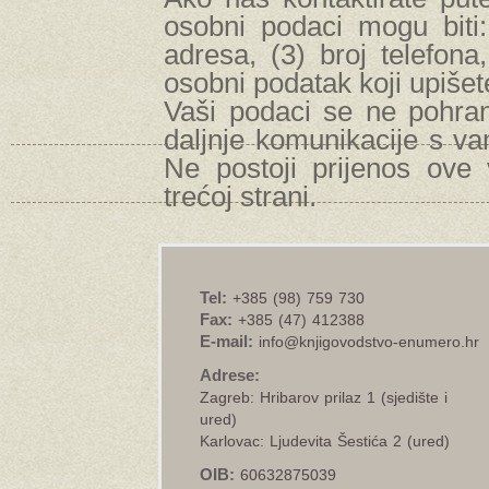
osobni podaci mogu biti:
adresa, (3) broj telefona,
osobni podatak koji upišet
Vaši podaci se ne pohran
daljnje komunikacije s va
Ne postoji prijenos ove
trećoj strani.
Tel:
+385 (98) 759 730
Fax:
+385 (47) 412388
E-mail:
info@knjigovodstvo-enumero.hr
Adrese:
Zagreb: Hribarov prilaz 1 (sjedište i
ured)
Karlovac: Ljudevita Šestića 2 (ured)
OIB:
60632875039