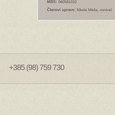
MBS:
080581032
Članovi uprave:
Nikola Mikša, osnivač
+385 (98) 759 730