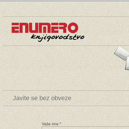
Javite se bez obveze
Vaše ime *